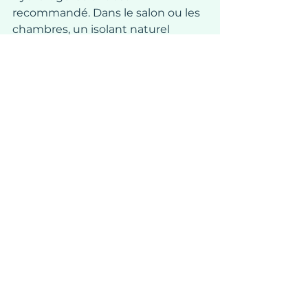
recommandé. Dans le salon ou les 
chambres, un isolant naturel 
comme la laine de bois ou le liège 
offre un bon compromis entre 
performance et confort. Adapter 
les matériaux pièce par pièce 
permet d’obtenir un résultat 
optimal sans dépenses inutiles.
_
Basé à proximité de Samatan (32), 
j’interviens dans les communes de 
Samatan, Lombez, L’Isle-en-Dodon, 
L’Isle-Jourdain, Auch, Saramon et 
leurs environs pour vos projets de 
rénovation. Vous souhaitez 
améliorer le confort de votre 