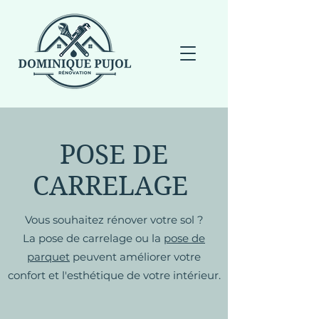
POSE DE
CARRELAGE
Vous souhaitez rénover votre sol ?
La pose de carrelage ou la
pose de
parquet
peuvent améliorer votre
confort et l'esthétique de votre intérieur.