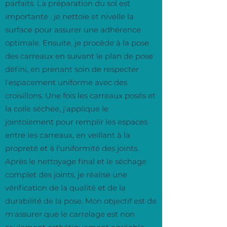
parfaits. La préparation du sol est
importante : je nettoie et nivelle la
surface pour assurer une adhérence
optimale. Ensuite, je procède à la pose
des carreaux en suivant le plan de pose
défini, en prenant soin de respecter
l'espacement uniforme avec des
croisillons. Une fois les carreaux posés et
la colle séchée, j'applique le
jointoiement pour remplir les espaces
entre les carreaux, en veillant à la
propreté et à l'uniformité des joints.
Après le nettoyage final et le séchage
complet des joints, je réalise une
vérification de la qualité et de la
durabilité de la pose. Mon objectif est de
m'assurer que le carrelage est non