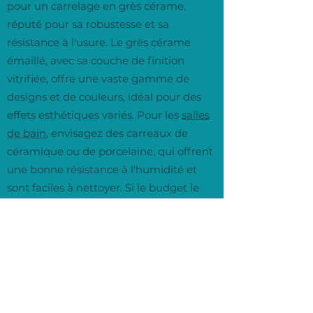
pour un carrelage en grès cérame,
réputé pour sa robustesse et sa
résistance à l'usure. Le grès cérame
émaillé, avec sa couche de finition
vitrifiée, offre une vaste gamme de
designs et de couleurs, idéal pour des
effets esthétiques variés. Pour les
salles
de bain
, envisagez des carreaux de
céramique ou de porcelaine, qui offrent
une bonne résistance à l'humidité et
sont faciles à nettoyer. Si le budget le
permet, le carrelage en pierre naturelle,
comme le marbre ou le travertin,
apporte une touche de luxe et d'unicité,
bien que nécessitant plus d'entretien.
Enfin, pour les espaces extérieurs ou les
pièces où le glissement est un risque, le