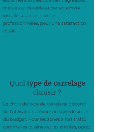
seulement esthétiquement agréable,
mais aussi durable et correctement
installé selon les normes
professionnelles, pour une satisfaction
totale.
Quel
type de carrelage
choisir ?
Le choix du type de carrelage dépend
de l'utilisation prévue, du style désiré et
du budget. Pour les zones à fort trafic,
comme les
cuisines
et les entrées, optez